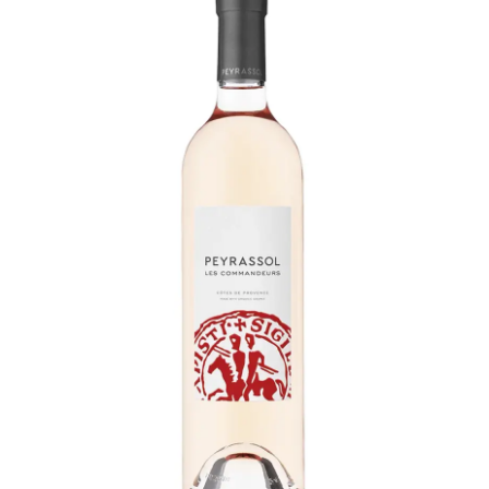
LE GOURMET
JET & YACHT
EVENTS
GIFT DELIVERY
THE STORY
THE WINE WAVE REPORT