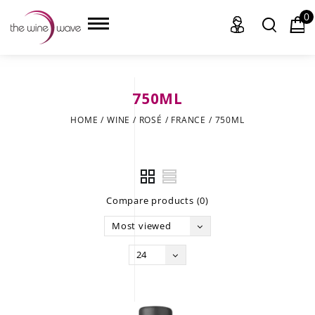
0
750ML
HOME
HOME
/
WINE
/
ROSÉ
/
FRANCE
/
750ML
WINE
CHAMPAGNE, ET AL.
Compare products (0)
SAKE
Most viewed
LIQUOR
24
SUDS & SELTZERS
CIGARS