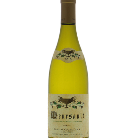
LE GOURMET
JET & YACHT
EVENTS
GIFT DELIVERY
THE STORY
THE WINE WAVE REPORT