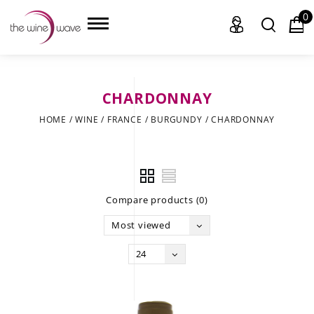
0
CHARDONNAY
HOME
HOME
/
WINE
/
FRANCE
/
BURGUNDY
/
CHARDONNAY
WINE
CHAMPAGNE, ET AL.
Compare products (0)
SAKE
Most viewed
LIQUOR
24
SUDS & SELTZERS
CIGARS