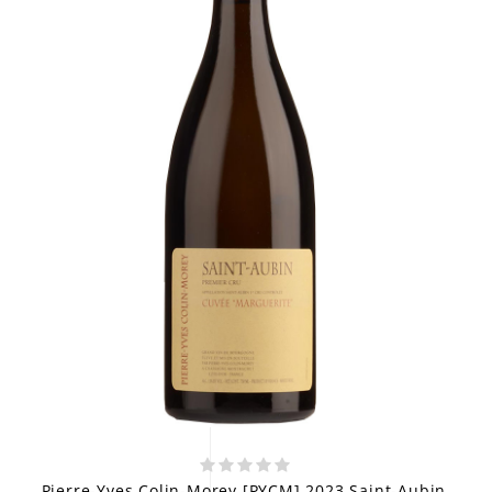
Pierre-Yves Colin-Morey [PYCM] 2023 Saint-Aubin